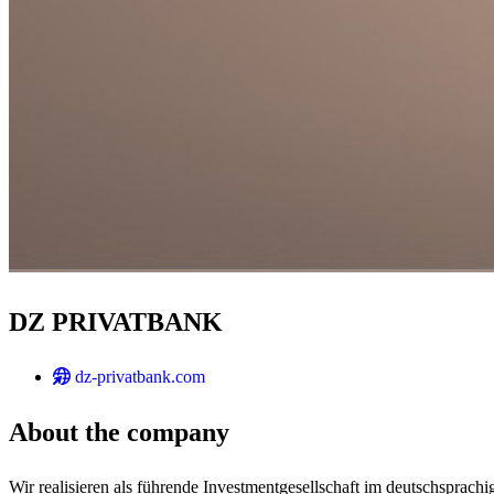
DZ PRIVATBANK
dz-privatbank.com
About the company
Wir realisieren als führende Investmentgesellschaft im deutschsprac