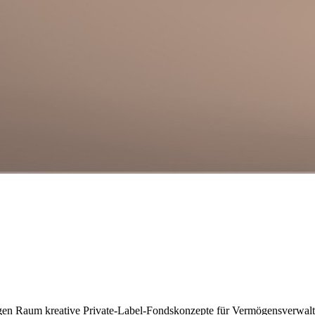
higen Raum kreative Private-Label-Fondskonzepte für Vermögensverwalte