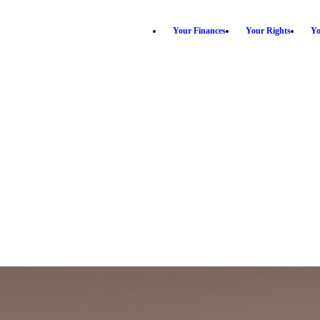
Your Finances
Your Rights
Yo