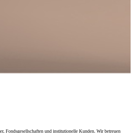
r, Fondsgesellschaften und institutionelle Kunden. Wir betreuen