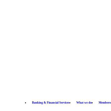
Banking & Financial Services
What we do
Members